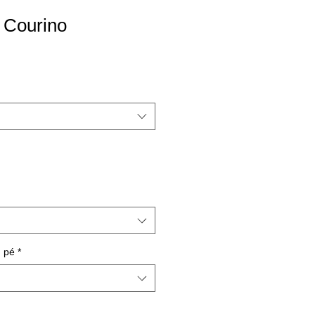
 Courino
 pé
*