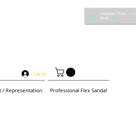
Unknown Track
-
Unknown 
00:00
Log In
t / Representation
Professional Flex Sandal