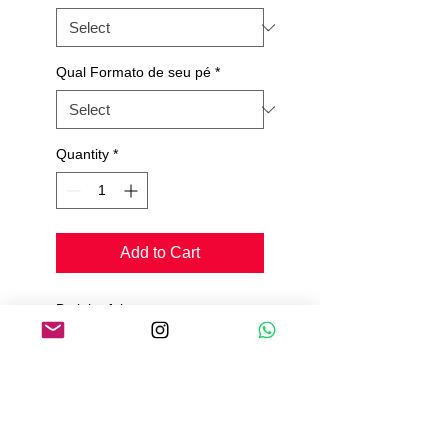
Qual Formato de seu pé
*
Quantity
*
Add to Cart
Botinha feita em camurça,
Palmilha confort,
Solado de camurça,
Pedimos de 20 a 25 dias para
produção e envio.