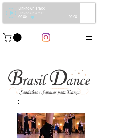
Unknown Track
Unknown Artist
00:00
00:00