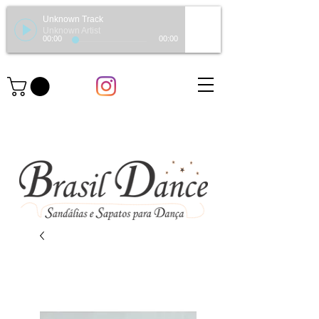
Unknown Track
Unknown Artist
00:00
00:00