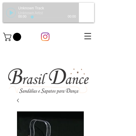
Unknown Track
Unknown Artist
00:00
00:00