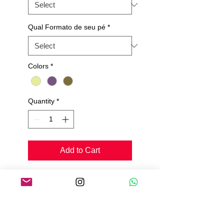
Qual Formato de seu pé
*
Colors
*
Quantity
*
Add to Cart
Sandalia com palmilha
confort/Flex;
Tecido todo em glitter 3D;
Toda almofadada;