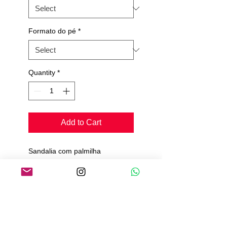
Formato do pé
*
Quantity
*
Add to Cart
Sandalia com palmilha
confort, flexível;
Solado de camurça;
Material Cetim, Camurça, Verniz
Pedimos de 20 a 25 dias para
produção e envio.