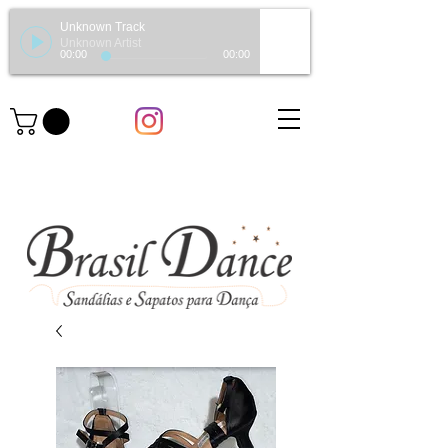
Unknown Track
Unknown Artist
00:00
00:00