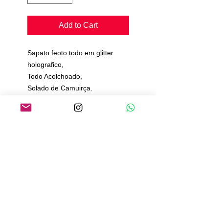
Add to Cart
Sapato feoto todo em glitter
holografico,
Todo Acolchoado,
Solado de Camuirça.
Pedimos de 20 a 25 dias para
produção e envio.
Política de Pagamento
Política de Envio
Política de Trocas e Devoluções