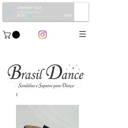
Unknown Track
Unknown Artist
00:00
00:00