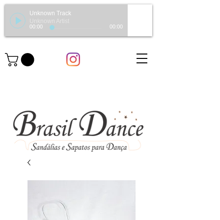
Unknown Track
Unknown Artist
00:00
00:00