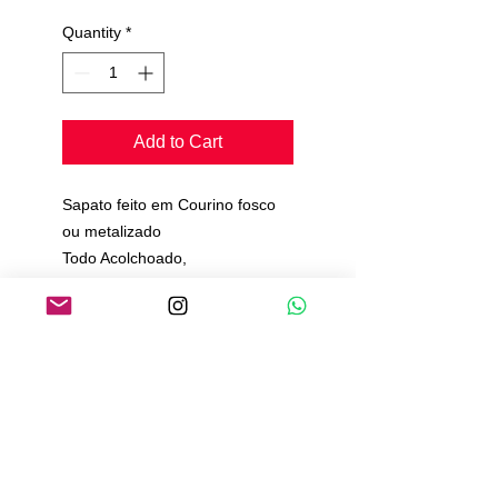
Quantity
*
Add to Cart
Sapato feito em Courino fosco
ou metalizado
Todo Acolchoado,
Solado de Camurça.
Pedimos de 20 a 25 dias para
produção e envio.
Política de Pagamento