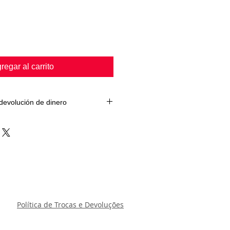
regar al carrito
 devolución de dinero
cambiará si hay un defecto de
odas nuestras sandalias pasan una
antes de ser enviadas a nuestros
stros productos son de excelente
ce
Política de Trocas e Devoluções