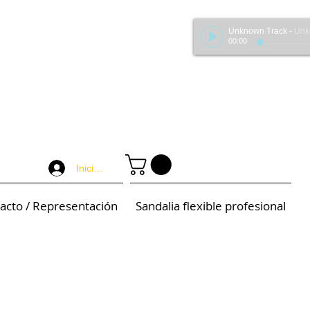
Unknown Track
-
Unknown 
00:00
Iniciar sesión
acto / Representación
Sandalia flexible profesional