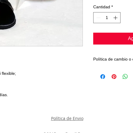
Cantidad
*
Ag
Política de cambio o
El producto sólo se 
 flexible;
fabricación. Nota: T
rigurosa inspección 
clientes.
días.
Felices compras, nue
calidad.
graciosamente
sandalias brasil dan
Política de Envio