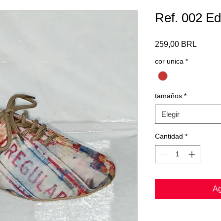
Ref. 002 Ed
Precio
259,00 BRL
cor unica
*
tamaños
*
Elegir
Cantidad
*
Ag