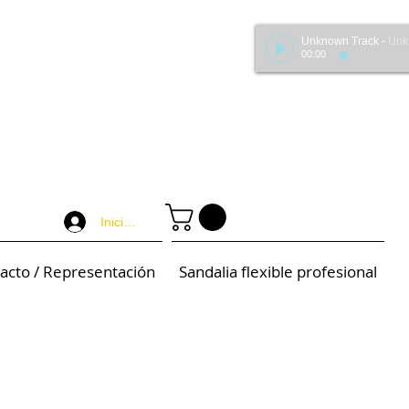
Unknown Track
-
Unknown 
00:00
Iniciar sesión
acto / Representación
Sandalia flexible profesional