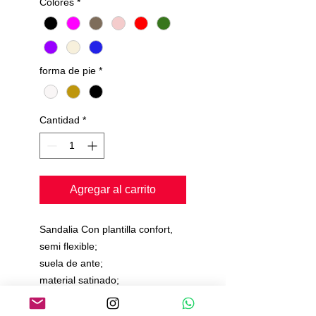
Colores
*
forma de pie
*
Cantidad
*
Agregar al carrito
Sandalia Con plantilla confort,
semi flexible;
suela de ante;
material satinado;
Tiempo de producción de 15 a
20 días.