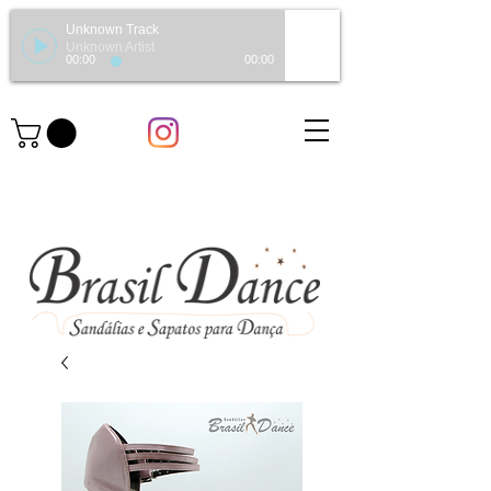
Unknown Track
Unknown Artist
00:00
00:00