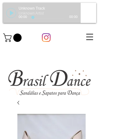
Unknown Track
Unknown Artist
00:00
00:00