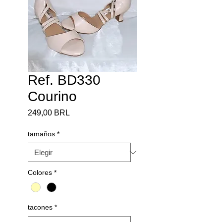
Ref. BD330
Courino
Precio
249,00 BRL
tamaños
*
Colores
*
tacones
*