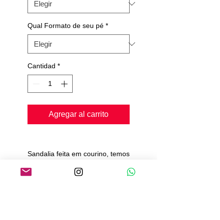
Qual Formato de seu pé
*
Cantidad
*
Agregar al carrito
Sandalia feita em courino, temos
2 cores, preta e bege.
palmilha conforte
solado de camurça
Pedimos de 20 a 25 dias para
produção e envio.