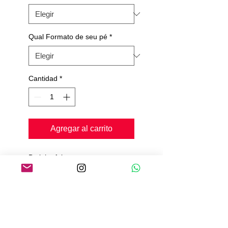
Qual Formato de seu pé
*
Cantidad
*
Agregar al carrito
Botinha feita em camurça,
Palmilha confort,
Solado de camurça,
Pedimos de 20 a 25 dias para
produção e envio.