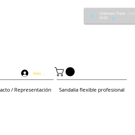
Unknown Track
-
Unknown 
00:00
Iniciar sesión
acto / Representación
Sandalia flexible profesional