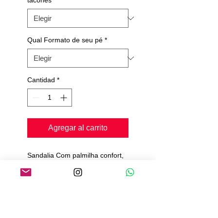
tacones
*
Qual Formato de seu pé
*
Cantidad
*
Agregar al carrito
Sandalia Com palmilha confort,
semi flexível;
Solado de camurça;
Material cetim;
Prazo para produção de 20 a
25 dias.