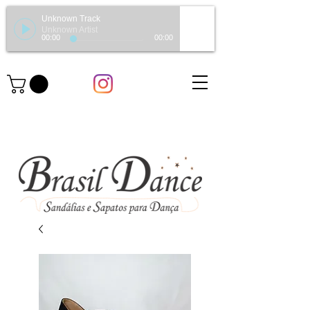
Unknown Track
Unknown Artist
00:00
00:00