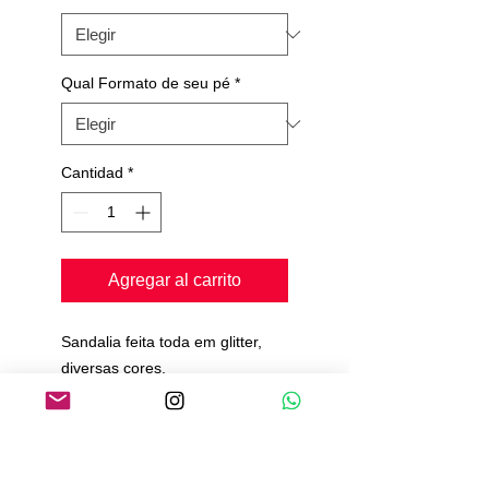
Qual Formato de seu pé
*
Cantidad
*
Agregar al carrito
Sandalia feita toda em glitter,
diversas cores,
Palmilha confort,
Toda acolchoada,
Solado de camurça,
Pedimos de 20 a 25 dias para