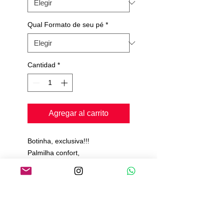
Qual Formato de seu pé
*
Cantidad
*
Agregar al carrito
Botinha, exclusiva!!!
Palmilha confort,
Toda acolchoada,
Feita no Jeans com Camurça,
Solado de Camurça.
Prazo de produção e envio de
20 a 25 dias.