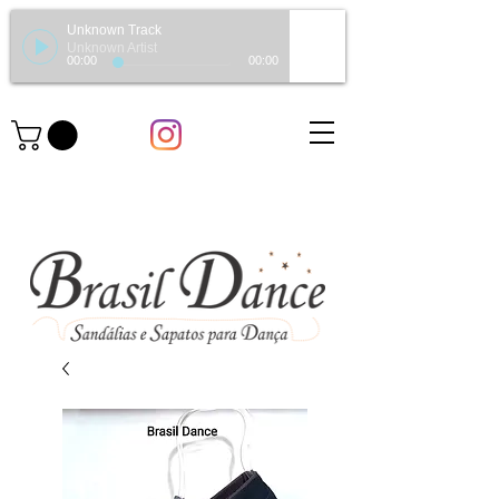
Unknown Track
Unknown Artist
00:00
00:00