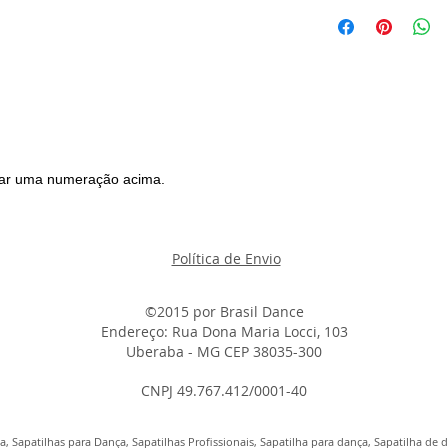
egar uma numeração acima.
Política de Envio
©2015 por
B
rasil Dance
Endereço: Rua Dona Maria Locci, 103
Uberaba - MG CEP 38035-300
CNPJ 49.767.412/0001-40
, Sapatilhas para Dança, Sapatilhas Profissionais, Sapatilha para dança, Sapatilha de d