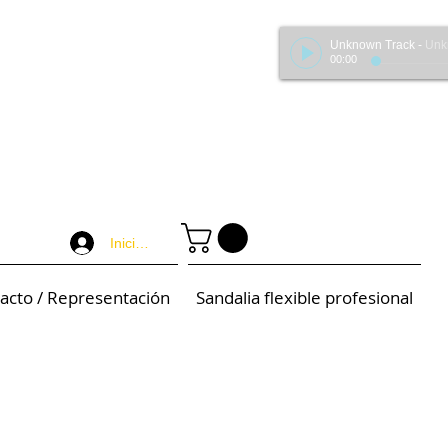
Unknown Track
-
Unknown 
00:00
Iniciar sesión
acto / Representación
Sandalia flexible profesional