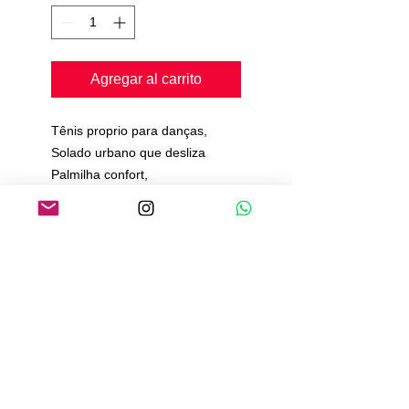
Agregar al carrito
Tênis proprio para danças,
Solado urbano que desliza
Palmilha confort,
Tênis todo acolchoado.
Se quiser que fique mais solto
pegar uma numeração acima.
Política de Pagamento
Política de Envio
Política de Trocas e Devoluções