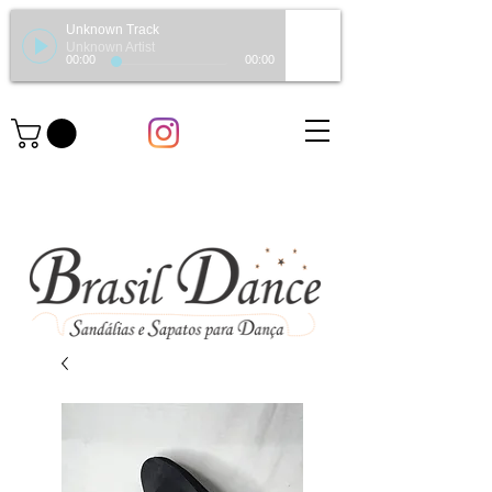
Unknown Track
Unknown Artist
00:00
00:00