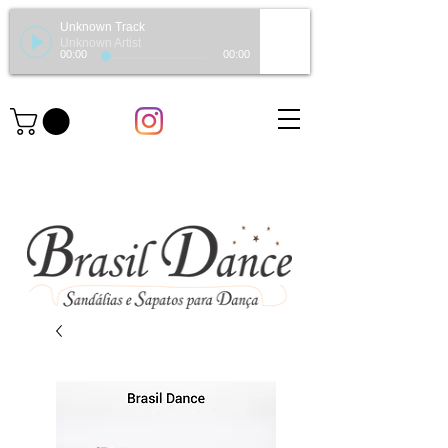
Unknown Track
Unknown Artist
00:00
00:00