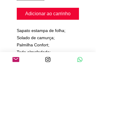
Adicionar ao carrinho
Sapato estampa de folha;
Solado de camurça;
Palmilha Confort;
Todo almofadado;
Prazo de 20 a 25 dias para
produção e envio.
Política de Pagamento
Política de Envio
Política de Trocas e Devoluções