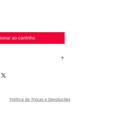
ionar ao carrinho
rá trocado, caso haja defeito de
andálias passam por uma rigorosa
rem enviadas aos nossos clientes.
Política de Trocas e Devoluções