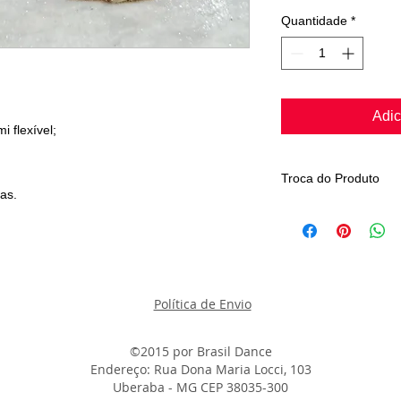
Quantidade
*
Adic
 flexível;
Troca do Produto
as.
O produto somente se
fabricação.
Obs: Todas nossas s
inspeção antes de se
Boas compras.
Política de Envio
Atenciosamente
Brasil Dance
©2015 por
B
rasil Dance
Endereço: Rua Dona Maria Locci, 103
Uberaba - MG CEP 38035-300