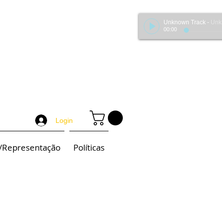
Unknown Track
-
Unknown 
00:00
Login
/Representação
Políticas