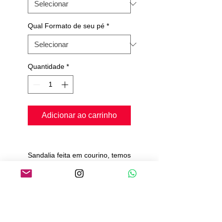
Qual Formato de seu pé
*
Quantidade
*
Adicionar ao carrinho
Sandalia feita em courino, temos
2 cores, preta e bege.
palmilha conforte
solado de camurça
Pedimos de 20 a 25 dias para
produção e envio.