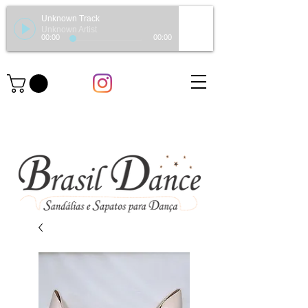
Unknown Track
Unknown Artist
00:00
00:00