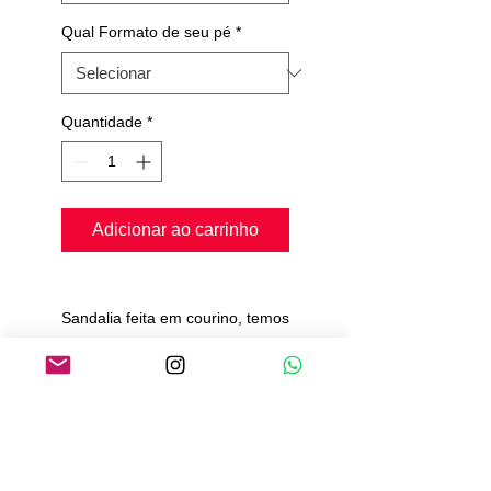
Qual Formato de seu pé
*
Quantidade
*
Adicionar ao carrinho
Sandalia feita em courino, temos
2 cores, preta e bege.
palmilha conforte
solado de camurça
Pedimos de 20 a 25 dias para
produção e envio.