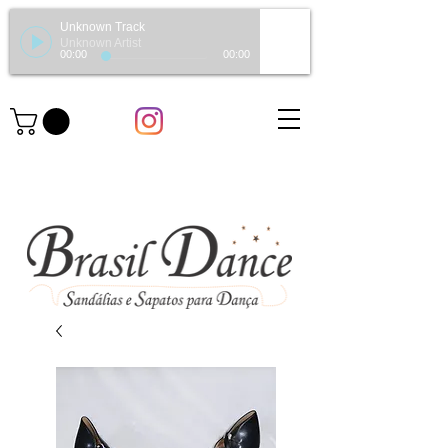
Unknown Track
Unknown Artist
00:00
00:00