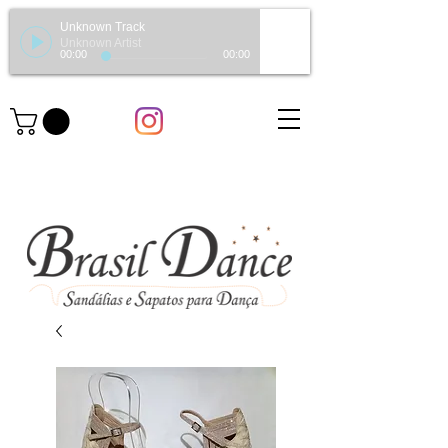
Unknown Track
Unknown Artist
00:00
00:00