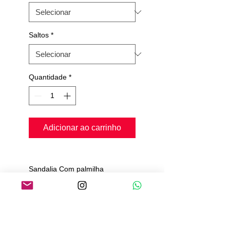
Saltos
*
Quantidade
*
Adicionar ao carrinho
Sandalia Com palmilha
confort, flexível;
Solado de camurça;
Material Renda com Glitter;
Prazo para produção de 20 a