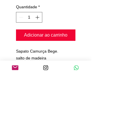
Quantidade
*
Adicionar ao carrinho
Sapato Camurça Bege.
salto de madeira
Pedimos de 20 a 25 dias para
produção e envio
Política de Pagamento
Política de Envio
Política de Trocas e Devoluções