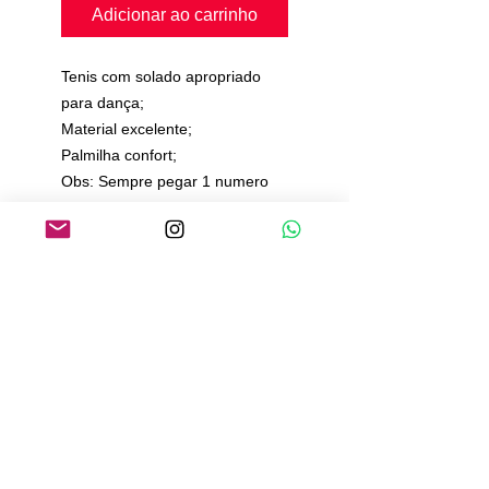
Adicionar ao carrinho
Tenis com solado apropriado
para dança;
Material excelente;
Palmilha confort;
Obs: Sempre pegar 1 numero
acima do que vc usa;
Prazo de 20 a 25 dias para
produção e envio.
Política de Pagamento
Política de Envio
Política de Trocas e Devoluções